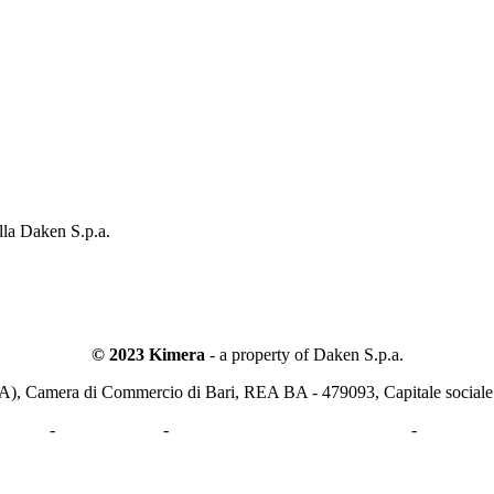
lla Daken S.p.a.
© 2023 Kimera
- a property of Daken S.p.a.
), Camera di Commercio di Bari, REA BA - 479093, Capitale sociale
 Policy
-
Cookie Policy
-
Aggiorna le preferenze sui cookie
-
Informati