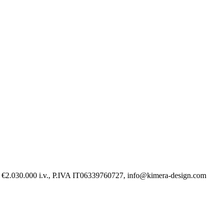
 €2.030.000 i.v., P.IVA IT06339760727, info@kimera-design.com
va GPSR