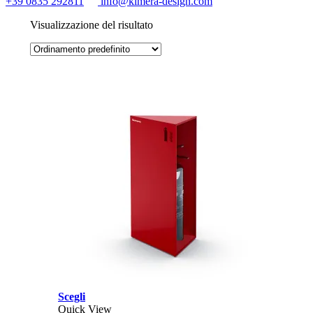
+39 0835 292811
info@kimera-design.com
Visualizzazione del risultato
Questo
Scegli
prodotto
Quick View