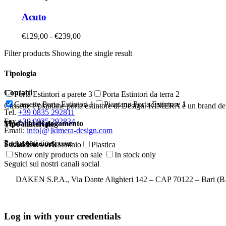
ha
più
Acuto
varianti.
Le
Fascia
€
129,00
-
€
239,00
opzioni
di
possono
Filter products
Showing the single result
prezzo:
essere
da
scelte
€129,00
Tipologia
nella
a
pagina
€239,00
Contatti
Porta Estintori a parete
3
Porta Estintori da terra
2
del
Cassette Porta Estintori
1
Piantane Porta Estintore
1
prodotto
Cassette e piantane porta estintore di Design. KIMERA è un brand de
Tel.
+39 0835 292811
Fax
+39 0835 292834
Modalità di pagamento
Tipo materiale
Email:
info[@]kimera-design.com
Pagamenti sicuri con:
Social Network
Acciaio
Alluminio
Plastica
Show only products on sale
In stock only
Seguici sui nostri canali social
DAKEN S.P.A., Via Dante Alighieri 142 – CAP 70122 – Bari (BA
Privacy
Log in with your credentials