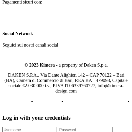
Pagamenti sicuri con:
Social Network
Seguici sui nostri canali social
© 2023 Kimera
- a property of Daken S.p.a.
DAKEN S.P.A., Via Dante Alighieri 142 – CAP 70122 – Bari
(BA), Camera di Commercio di Bari, REA BA - 479093, Capitale
sociale €2.030.000 i.v., P.IVA IT06339760727, info@kimera-
design.com
Privacy Policy
-
Cookie Policy
-
Aggiorna le preferenze sui cookie
-
Informativa GPSR
Log in with your credentials